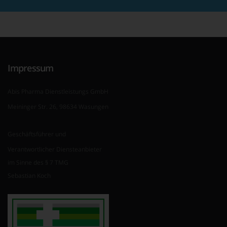
Impressum
Abis Pharma Dienstleistungs GmbH
Meininger Str. 26, 98634 Wasungen
Geschäftsführer und
Verantwortlicher Diensteanbieter
im Sinne des § 7 TMG
Sebastian Koch