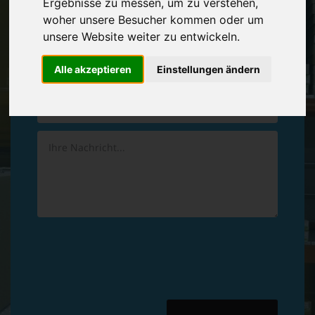
Ergebnisse zu messen, um zu verstehen,
Vereinbaren Sie einen
Rückruf
woher unsere Besucher kommen oder um
unsere Website weiter zu entwickeln.
Hinterlassen Sie uns gern eine persönliche Nachricht.
Alle akzeptieren
Einstellungen ändern