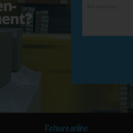
en-
ent?
Retoure.online