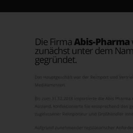
Die Firma
Abis-Pharma
zunächst unter dem Nam
gegründet.
Das Hauptgeschäft war der Reimport und Vertrie
Medikamenten.
Bis zum 31.12.2018 importierte die Abis Pharma
Ausland, konfektionierte Sie entsprechend den ge
zugelassener Reimporteur und Großhändler inne
Aufgrund zunehmender regulatorischer Anforder