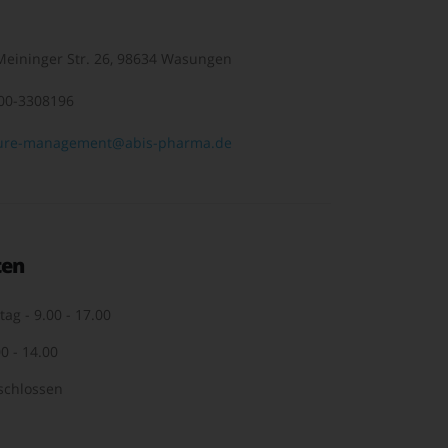
eininger Str. 26, 98634 Wasungen
00-3308196
ure-management@abis-pharma.de
ten
tag - 9.00 - 17.00
0 - 14.00
schlossen