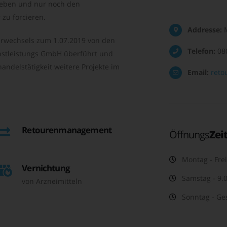
geben und nur noch den
zu forcieren.
Addresse:
M
rwechsels zum 1.07.2019 von den
Telefon:
08
nstleistungs GmbH überführt und
andelstätigkeit weitere Projekte im
Email:
reto
Retourenmanagement
Öffnungs
Zei
Montag - Frei
Vernichtung
Samstag - 9.0
von Arzneimitteln
Sonntag - Ge