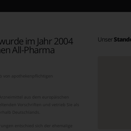
wurde im Jahr 2004
Unser
Stand
en All-Pharma
b von apothekenpflichtigen
 Arzneimittel aus dem europäischen
ltenden Vorschriften und vetrieb Sie als
rhalb Deutschlands.
ungen entschied sich der ehemalige