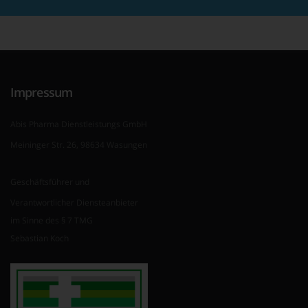
Impressum
Abis Pharma Dienstleistungs GmbH
Meininger Str. 26, 98634 Wasungen
Geschäftsführer und
Verantwortlicher Diensteanbieter
im Sinne des § 7 TMG
Sebastian Koch