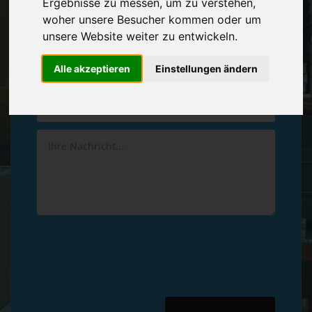
Ergebnisse zu messen, um zu verstehen,
Vereinbaren Sie einen
Rückruf
woher unsere Besucher kommen oder um
unsere Website weiter zu entwickeln.
Hinterlassen Sie uns gern eine persönliche Nachricht.
Alle akzeptieren
Einstellungen ändern