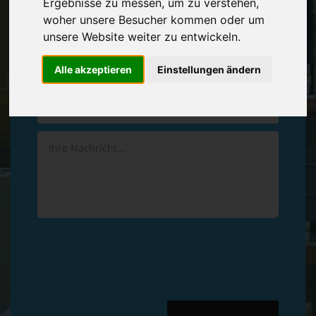
Ergebnisse zu messen, um zu verstehen,
Vereinbaren Sie einen
Rückruf
woher unsere Besucher kommen oder um
unsere Website weiter zu entwickeln.
Hinterlassen Sie uns gern eine persönliche Nachricht.
Alle akzeptieren
Einstellungen ändern