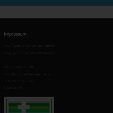
Impressum
Abis Pharma Dienstleistungs GmbH
Meininger Str. 26, 98634 Wasungen
Geschäftsführer und
Verantwortlicher Diensteanbieter
im Sinne des § 7 TMG
Sebastian Koch