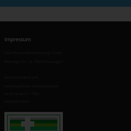
Impressum
Abis Pharma Dienstleistungs GmbH
Meininger Str. 26, 98634 Wasungen
Geschäftsführer und
Verantwortlicher Diensteanbieter
im Sinne des § 7 TMG
Sebastian Koch