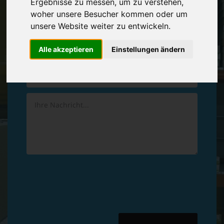
Ergebnisse zu messen, um zu verstehen,
Vereinbaren Sie einen
Rückruf
woher unsere Besucher kommen oder um
unsere Website weiter zu entwickeln.
Hinterlassen Sie uns gern eine persönliche Nachricht.
Alle akzeptieren
Einstellungen ändern