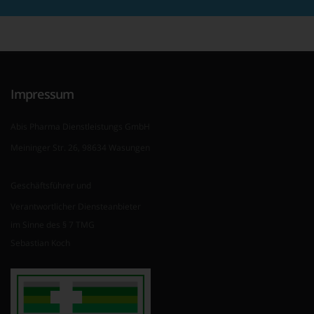
Impressum
Abis Pharma Dienstleistungs GmbH
Meininger Str. 26, 98634 Wasungen
Geschäftsführer und
Verantwortlicher Diensteanbieter
im Sinne des § 7 TMG
Sebastian Koch