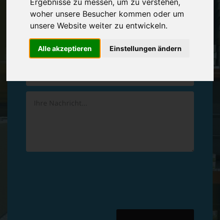
Ergebnisse zu messen, um zu verstehen,
Vereinbaren Sie einen
Rückruf
woher unsere Besucher kommen oder um
unsere Website weiter zu entwickeln.
Hinterlassen Sie uns gern eine persönliche Nachricht.
Alle akzeptieren
Einstellungen ändern