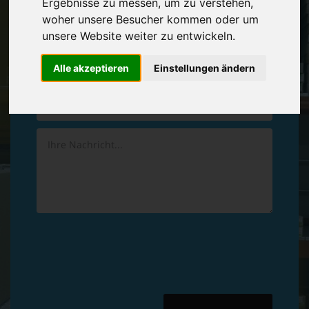
Ergebnisse zu messen, um zu verstehen,
Vereinbaren Sie einen
Rückruf
woher unsere Besucher kommen oder um
unsere Website weiter zu entwickeln.
Hinterlassen Sie uns gern eine persönliche Nachricht.
Alle akzeptieren
Einstellungen ändern