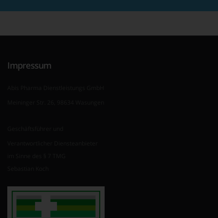
Impressum
Abis Pharma Dienstleistungs GmbH
Meininger Str. 26, 98634 Wasungen
Geschäftsführer und
Verantwortlicher Diensteanbieter
im Sinne des § 7 TMG
Sebastian Koch