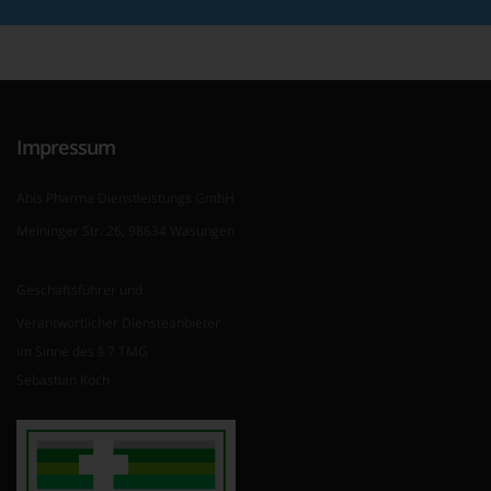
Impressum
Abis Pharma Dienstleistungs GmbH
Meininger Str. 26, 98634 Wasungen
Geschäftsführer und
Verantwortlicher Diensteanbieter
im Sinne des § 7 TMG
Sebastian Koch