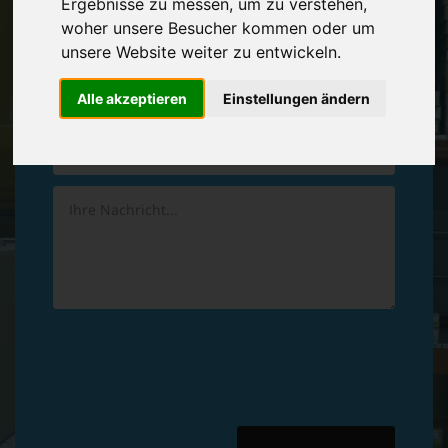
Ergebnisse zu messen, um zu verstehen,
Vereinbaren Sie einen
Rückruf
woher unsere Besucher kommen oder um
unsere Website weiter zu entwickeln.
Hinterlassen Sie uns gern eine persönliche Nachricht.
Alle akzeptieren
Einstellungen ändern