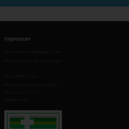
Impressum
Abis Pharma Dienstleistungs GmbH
Meininger Str. 26, 98634 Wasungen
Geschäftsführer und
Verantwortlicher Diensteanbieter
im Sinne des § 7 TMG
Sebastian Koch