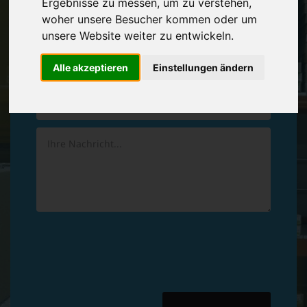
Ergebnisse zu messen, um zu verstehen,
Vereinbaren Sie einen
Rückruf
woher unsere Besucher kommen oder um
unsere Website weiter zu entwickeln.
Hinterlassen Sie uns gern eine persönliche Nachricht.
Alle akzeptieren
Einstellungen ändern