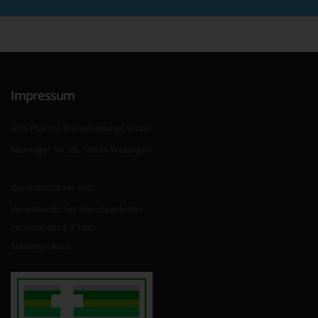
Impressum
Abis Pharma Dienstleistungs GmbH
Meininger Str. 26, 98634 Wasungen
Geschäftsführer und
Verantwortlicher Diensteanbieter
im Sinne des § 7 TMG
Sebastian Koch