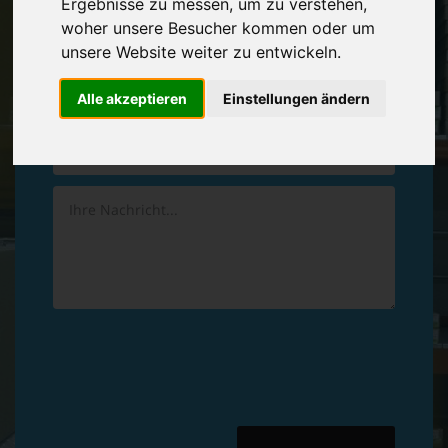
Ergebnisse zu messen, um zu verstehen,
Vereinbaren Sie einen
Rückruf
woher unsere Besucher kommen oder um
unsere Website weiter zu entwickeln.
Hinterlassen Sie uns gern eine persönliche Nachricht.
Alle akzeptieren
Einstellungen ändern