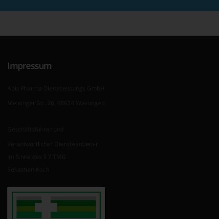
Impressum
Abis Pharma Dienstleistungs GmbH
Meininger Str. 26, 98634 Wasungen
Geschäftsführer und
Verantwortlicher Diensteanbieter
im Sinne des § 7 TMG
Sebastian Koch