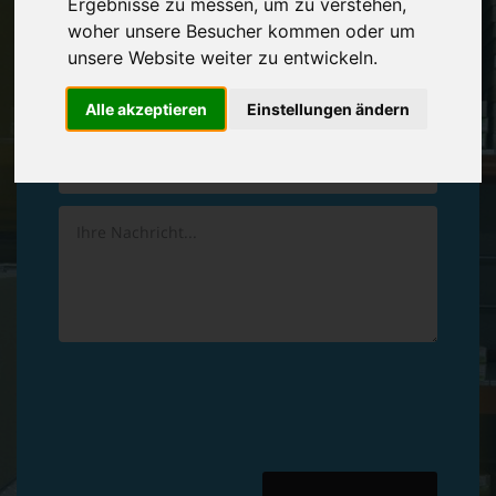
Ergebnisse zu messen, um zu verstehen,
Vereinbaren Sie einen
Rückruf
woher unsere Besucher kommen oder um
unsere Website weiter zu entwickeln.
Hinterlassen Sie uns gern eine persönliche Nachricht.
Alle akzeptieren
Einstellungen ändern