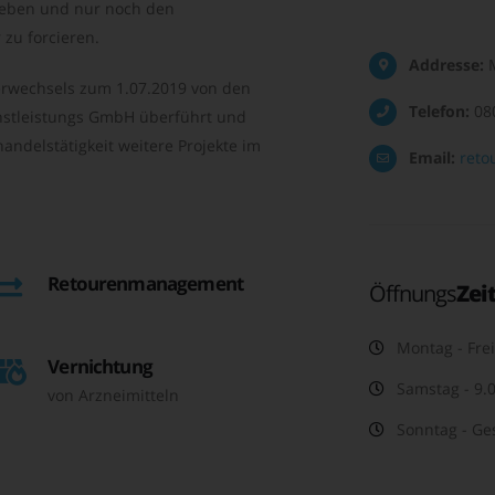
geben und nur noch den
zu forcieren.
Addresse:
M
rwechsels zum 1.07.2019 von den
Telefon:
08
nstleistungs GmbH überführt und
andelstätigkeit weitere Projekte im
Email:
reto
Retourenmanagement
Öffnungs
Zei
Montag - Frei
Vernichtung
Samstag - 9.0
von Arzneimitteln
Sonntag - Ge