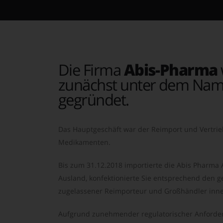
Die Firma
Abis-Pharma
zunächst unter dem Nam
gegründet.
Das Hauptgeschäft war der Reimport und Vertrie
Medikamenten.
Bis zum 31.12.2018 importierte die Abis Pharma
Ausland, konfektionierte Sie entsprechend den ge
zugelassener Reimporteur und Großhändler inne
Aufgrund zunehmender regulatorischer Anforder