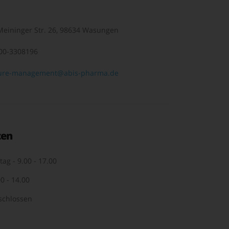
eininger Str. 26, 98634 Wasungen
00-3308196
ure-management@abis-pharma.de
ten
tag - 9.00 - 17.00
0 - 14.00
schlossen