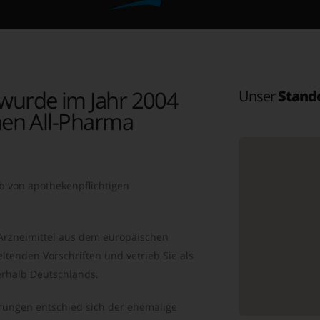
wurde im Jahr 2004
Unser
Stand
en All-Pharma
b von apothekenpflichtigen
 Arzneimittel aus dem europäischen
ltenden Vorschriften und vetrieb Sie als
rhalb Deutschlands.
ungen entschied sich der ehemalige