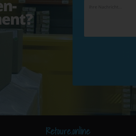
en-
ent?
Retoure.online