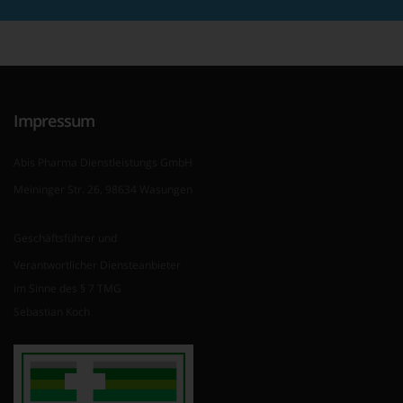
Impressum
Abis Pharma Dienstleistungs GmbH
Meininger Str. 26, 98634 Wasungen
Geschäftsführer und
Verantwortlicher Diensteanbieter
im Sinne des § 7 TMG
Sebastian Koch