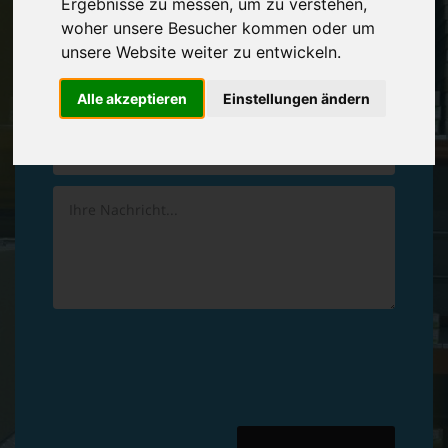
Ergebnisse zu messen, um zu verstehen,
Vereinbaren Sie einen
Rückruf
woher unsere Besucher kommen oder um
unsere Website weiter zu entwickeln.
Hinterlassen Sie uns gern eine persönliche Nachricht.
Alle akzeptieren
Einstellungen ändern