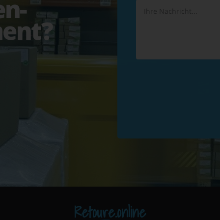
en-
ent?
Retoure.online