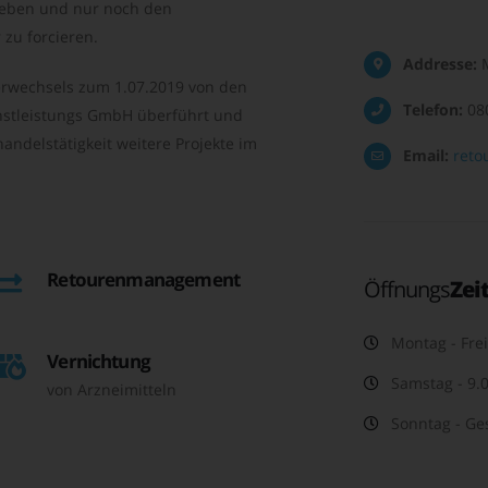
geben und nur noch den
zu forcieren.
Addresse:
M
rwechsels zum 1.07.2019 von den
Telefon:
08
nstleistungs GmbH überführt und
andelstätigkeit weitere Projekte im
Email:
reto
Retourenmanagement
Öffnungs
Zei
Montag - Frei
Vernichtung
Samstag - 9.0
von Arzneimitteln
Sonntag - Ge