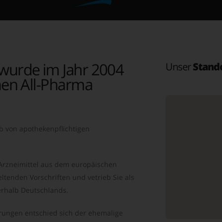
wurde im Jahr 2004
Unser
Stand
en All-Pharma
b von apothekenpflichtigen
 Arzneimittel aus dem europäischen
ltenden Vorschriften und vetrieb Sie als
rhalb Deutschlands.
ungen entschied sich der ehemalige