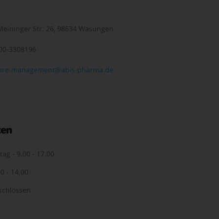
eininger Str. 26, 98634 Wasungen
00-3308196
ure-management@abis-pharma.de
ten
tag - 9.00 - 17.00
0 - 14.00
schlossen