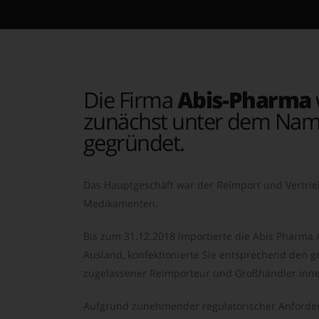
Die Firma
Abis-Pharma
zunächst unter dem Nam
gegründet.
Das Hauptgeschäft war der Reimport und Vertrie
Medikamenten.
Bis zum 31.12.2018 importierte die Abis Pharma
Ausland, konfektionierte Sie entsprechend den ge
zugelassener Reimporteur und Großhändler inne
Aufgrund zunehmender regulatorischer Anforder