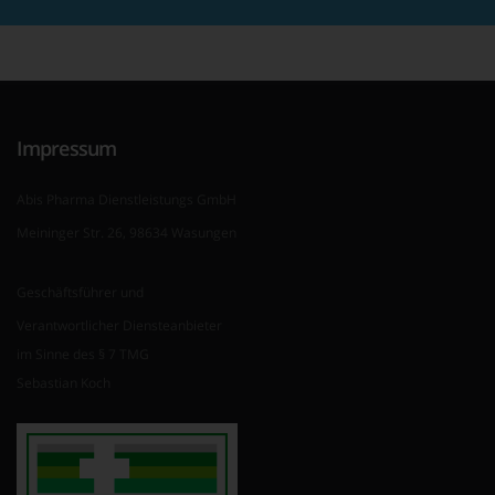
Impressum
Abis Pharma Dienstleistungs GmbH
Meininger Str. 26, 98634 Wasungen
Geschäftsführer und
Verantwortlicher Diensteanbieter
im Sinne des § 7 TMG
Sebastian Koch