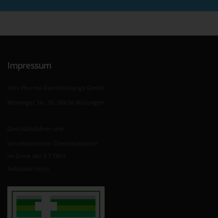
Impressum
Abis Pharma Dienstleistungs GmbH
Meininger Str. 26, 98634 Wasungen
Geschäftsführer und
Verantwortlicher Diensteanbieter
im Sinne des § 7 TMG
Sebastian Koch