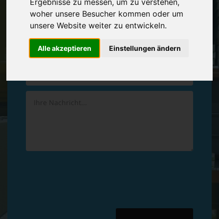
Ergebnisse zu messen, um zu verstehen,
Vereinbaren Sie einen
Rückruf
woher unsere Besucher kommen oder um
unsere Website weiter zu entwickeln.
Hinterlassen Sie uns gern eine persönliche Nachricht.
Alle akzeptieren
Einstellungen ändern