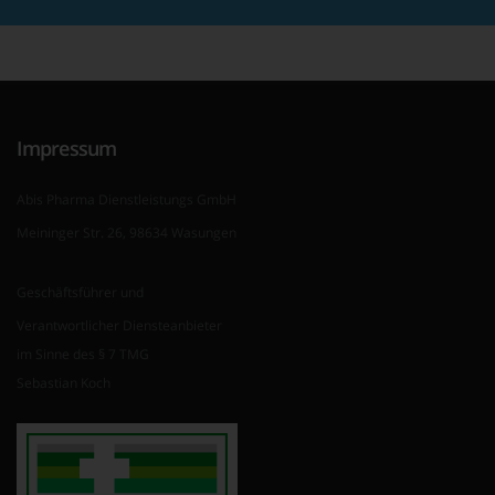
Impressum
Abis Pharma Dienstleistungs GmbH
Meininger Str. 26, 98634 Wasungen
Geschäftsführer und
Verantwortlicher Diensteanbieter
im Sinne des § 7 TMG
Sebastian Koch