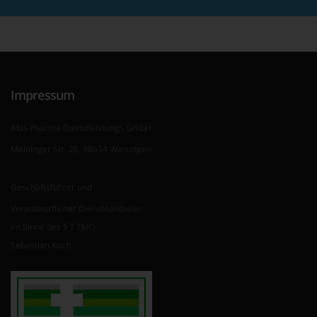
Impressum
Abis Pharma Dienstleistungs GmbH
Meininger Str. 26, 98634 Wasungen
Geschäftsführer und
Verantwortlicher Diensteanbieter
im Sinne des § 7 TMG
Sebastian Koch