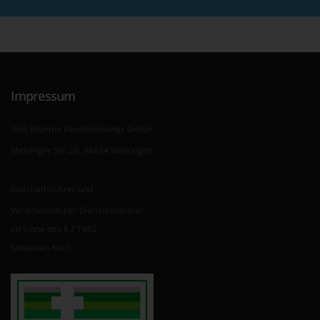
Impressum
Abis Pharma Dienstleistungs GmbH
Meininger Str. 26, 98634 Wasungen
Geschäftsführer und
Verantwortlicher Diensteanbieter
im Sinne des § 7 TMG
Sebastian Koch