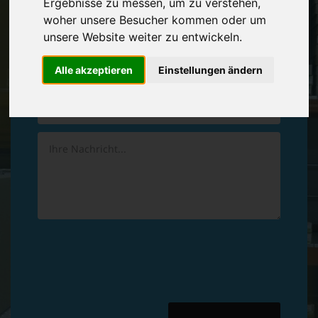
Ergebnisse zu messen, um zu verstehen,
Vereinbaren Sie einen
Rückruf
woher unsere Besucher kommen oder um
unsere Website weiter zu entwickeln.
Hinterlassen Sie uns gern eine persönliche Nachricht.
Alle akzeptieren
Einstellungen ändern