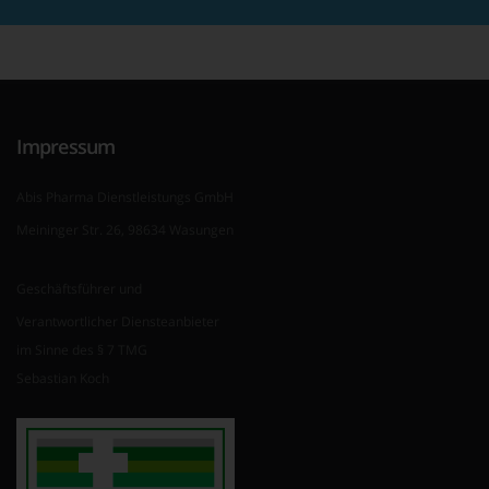
Impressum
Abis Pharma Dienstleistungs GmbH
Meininger Str. 26, 98634 Wasungen
Geschäftsführer und
Verantwortlicher Diensteanbieter
im Sinne des § 7 TMG
Sebastian Koch