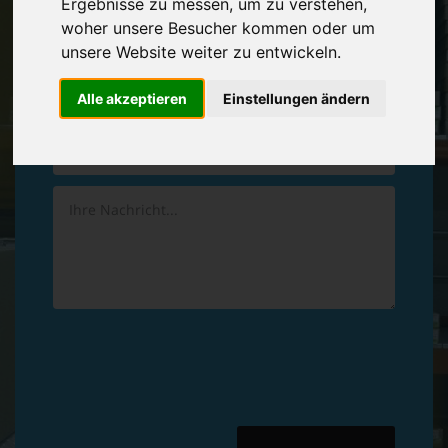
Ergebnisse zu messen, um zu verstehen,
Vereinbaren Sie einen
Rückruf
woher unsere Besucher kommen oder um
unsere Website weiter zu entwickeln.
Hinterlassen Sie uns gern eine persönliche Nachricht.
Alle akzeptieren
Einstellungen ändern