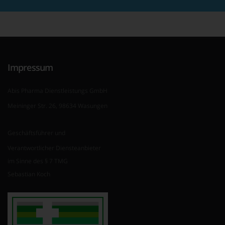
Impressum
Abis Pharma Dienstleistungs GmbH
Meininger Str. 26, 98634 Wasungen
Geschäftsführer und
Verantwortlicher Diensteanbieter
im Sinne des § 7 TMG
Sebastian Koch