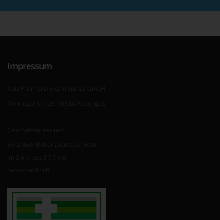
Impressum
Abis Pharma Dienstleistungs GmbH
Meininger Str. 26, 98634 Wasungen
Geschäftsführer und
Verantwortlicher Diensteanbieter
im Sinne des § 7 TMG
Sebastian Koch