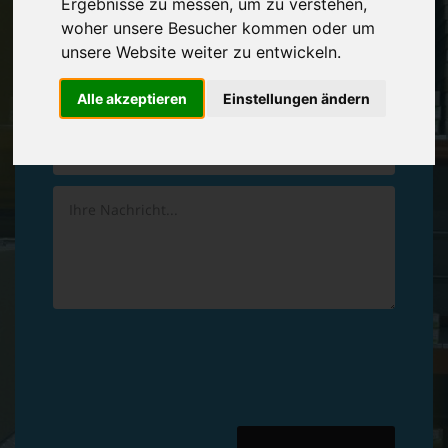
Ergebnisse zu messen, um zu verstehen,
Vereinbaren Sie einen
Rückruf
woher unsere Besucher kommen oder um
unsere Website weiter zu entwickeln.
Hinterlassen Sie uns gern eine persönliche Nachricht.
Alle akzeptieren
Einstellungen ändern