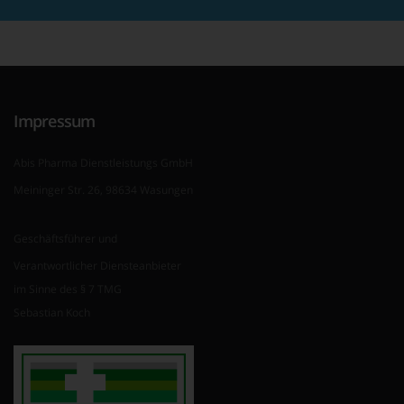
Impressum
Abis Pharma Dienstleistungs GmbH
Meininger Str. 26, 98634 Wasungen
Geschäftsführer und
Verantwortlicher Diensteanbieter
im Sinne des § 7 TMG
Sebastian Koch