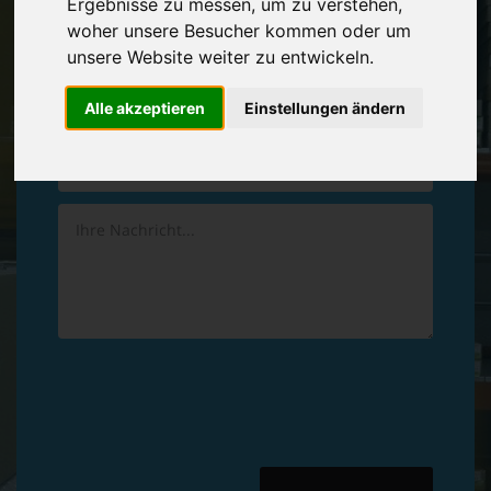
Ergebnisse zu messen, um zu verstehen,
Vereinbaren Sie einen
Rückruf
woher unsere Besucher kommen oder um
unsere Website weiter zu entwickeln.
Hinterlassen Sie uns gern eine persönliche Nachricht.
Alle akzeptieren
Einstellungen ändern