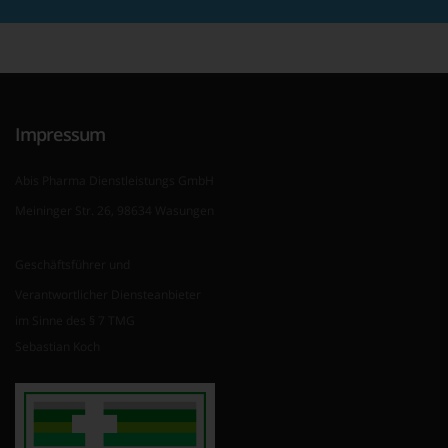
Impressum
Abis Pharma Dienstleistungs GmbH
Meininger Str. 26, 98634 Wasungen
Geschäftsführer und
Verantwortlicher Diensteanbieter
im Sinne des § 7 TMG
Sebastian Koch