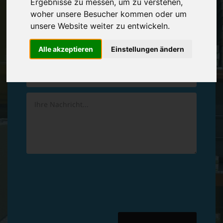
Ergebnisse zu messen, um zu verstehen,
Vereinbaren Sie einen
Rückruf
woher unsere Besucher kommen oder um
unsere Website weiter zu entwickeln.
Hinterlassen Sie uns gern eine persönliche Nachricht.
Alle akzeptieren
Einstellungen ändern