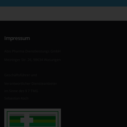
Impressum
Abis Pharma Dienstleistungs GmbH
Meininger Str. 26, 98634 Wasungen
Geschäftsführer und
Verantwortlicher Diensteanbieter
im Sinne des § 7 TMG
Sebastian Koch