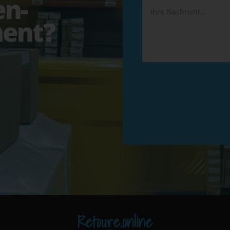
en-
ent?
Retoure.online