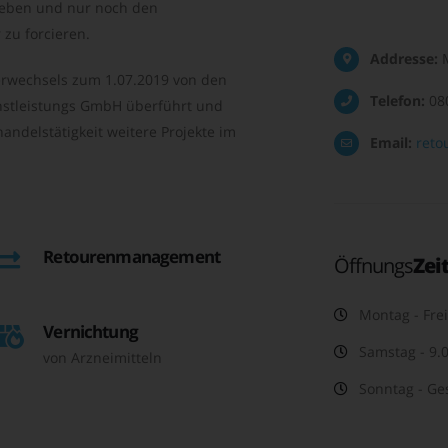
geben und nur noch den
zu forcieren.
Addresse:
M
rwechsels zum 1.07.2019 von den
Telefon:
08
nstleistungs GmbH überführt und
andelstätigkeit weitere Projekte im
Email:
reto
Retourenmanagement
Öffnungs
Zei
Montag - Frei
Vernichtung
Samstag - 9.0
von Arzneimitteln
Sonntag - Ge