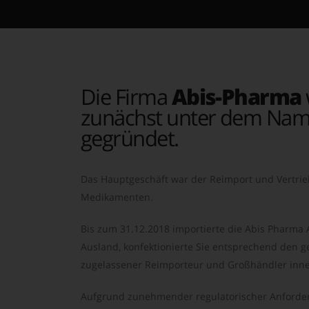
Die Firma
Abis-Pharma
zunächst unter dem Nam
gegründet.
Das Hauptgeschäft war der Reimport und Vertrie
Medikamenten.
Bis zum 31.12.2018 importierte die Abis Pharma
Ausland, konfektionierte Sie entsprechend den ge
zugelassener Reimporteur und Großhändler inne
Aufgrund zunehmender regulatorischer Anforder