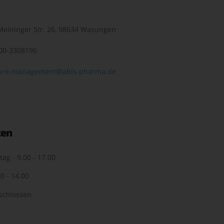
eininger Str. 26, 98634 Wasungen
00-3308196
ure-management@abis-pharma.de
ten
tag - 9.00 - 17.00
0 - 14.00
schlossen