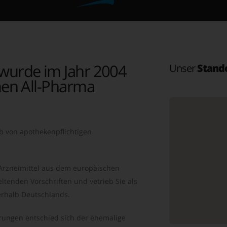
wurde im Jahr 2004
Unser
Stand
en All-Pharma
b von apothekenpflichtigen
 Arzneimittel aus dem europäischen
ltenden Vorschriften und vetrieb Sie als
rhalb Deutschlands.
ungen entschied sich der ehemalige