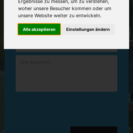
Ergebnisse zu messen, um zu verstehen,
Vereinbaren Sie einen
Rückruf
woher unsere Besucher kommen oder um
unsere Website weiter zu entwickeln.
Hinterlassen Sie uns gern eine persönliche Nachricht.
Alle akzeptieren
Einstellungen ändern