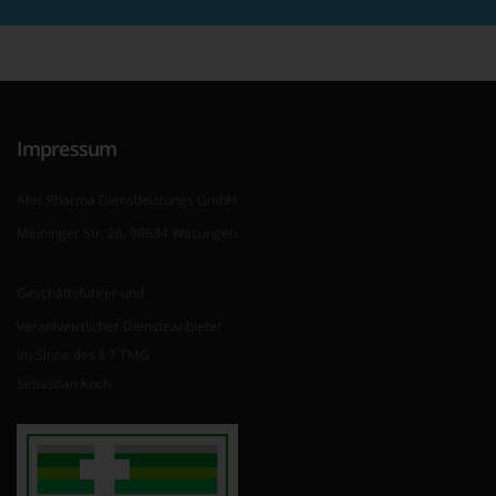
Impressum
Abis Pharma Dienstleistungs GmbH
Meininger Str. 26, 98634 Wasungen
Geschäftsführer und
Verantwortlicher Diensteanbieter
im Sinne des § 7 TMG
Sebastian Koch