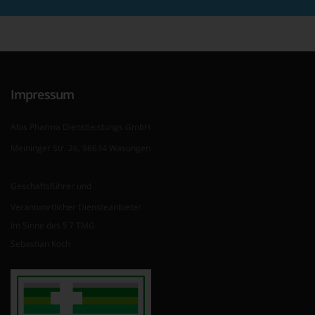
Impressum
Abis Pharma Dienstleistungs GmbH
Meininger Str. 26, 98634 Wasungen
Geschäftsführer und
Verantwortlicher Diensteanbieter
im Sinne des § 7 TMG
Sebastian Koch