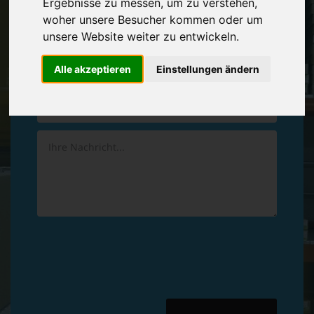
Ergebnisse zu messen, um zu verstehen,
Vereinbaren Sie einen
Rückruf
woher unsere Besucher kommen oder um
unsere Website weiter zu entwickeln.
Hinterlassen Sie uns gern eine persönliche Nachricht.
Alle akzeptieren
Einstellungen ändern