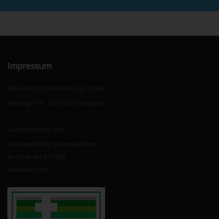
Impressum
Abis Pharma Dienstleistungs GmbH
Meininger Str. 26, 98634 Wasungen
Geschäftsführer und
Verantwortlicher Diensteanbieter
im Sinne des § 7 TMG
Sebastian Koch