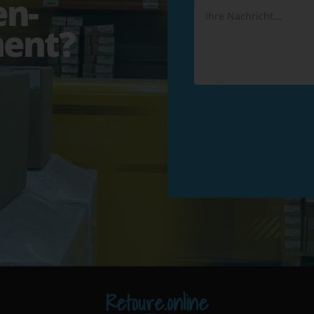
en-
ent?
Retoure.online