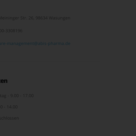
eininger Str. 26, 98634 Wasungen
00-3308196
ure-management@abis-pharma.de
ten
tag - 9.00 - 17.00
0 - 14.00
schlossen