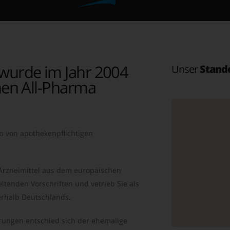
wurde im Jahr 2004
Unser
Stand
en All-Pharma
b von apothekenpflichtigen
 Arzneimittel aus dem europäischen
ltenden Vorschriften und vetrieb Sie als
rhalb Deutschlands.
ungen entschied sich der ehemalige