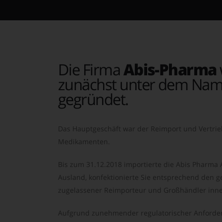
Die Firma
Abis-Pharma
zunächst unter dem Nam
gegründet.
Das Hauptgeschäft war der Reimport und Vertrie
Medikamenten.
Bis zum 31.12.2018 importierte die Abis Pharma
Ausland, konfektionierte Sie entsprechend den ge
zugelassener Reimporteur und Großhändler inne
Aufgrund zunehmender regulatorischer Anforder