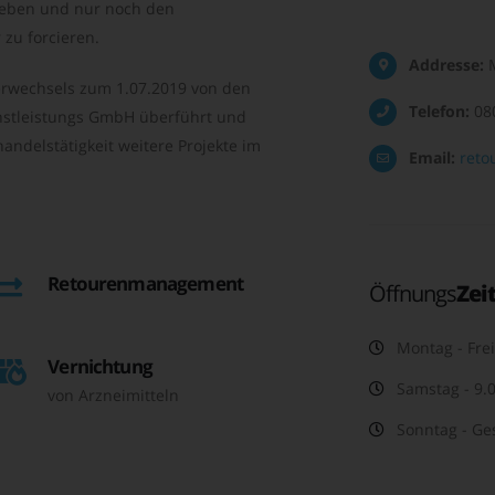
geben und nur noch den
zu forcieren.
Addresse:
M
rwechsels zum 1.07.2019 von den
Telefon:
08
nstleistungs GmbH überführt und
andelstätigkeit weitere Projekte im
Email:
reto
Retourenmanagement
Öffnungs
Zei
Montag - Frei
Vernichtung
Samstag - 9.0
von Arzneimitteln
Sonntag - Ge