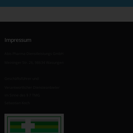
Impressum
Abis Pharma Dienstleistungs GmbH
Meininger Str. 26, 98634 Wasungen
Geschäftsführer und
Verantwortlicher Diensteanbieter
im Sinne des § 7 TMG
Sebastian Koch