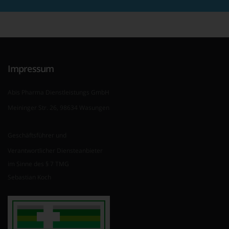
Impressum
Abis Pharma Dienstleistungs GmbH
Meininger Str. 26, 98634 Wasungen
Geschäftsführer und
Verantwortlicher Diensteanbieter
im Sinne des § 7 TMG
Sebastian Koch