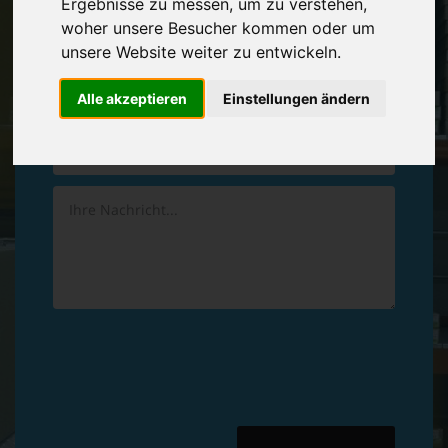
Ergebnisse zu messen, um zu verstehen,
Vereinbaren Sie einen
Rückruf
woher unsere Besucher kommen oder um
unsere Website weiter zu entwickeln.
Hinterlassen Sie uns gern eine persönliche Nachricht.
Alle akzeptieren
Einstellungen ändern