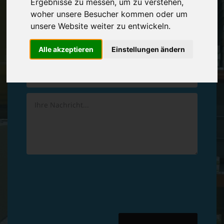
Ergebnisse zu messen, um zu verstehen,
Vereinbaren Sie einen
Rückruf
woher unsere Besucher kommen oder um
unsere Website weiter zu entwickeln.
Hinterlassen Sie uns gern eine persönliche Nachricht.
Alle akzeptieren
Einstellungen ändern