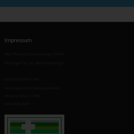
Impressum
Abis Pharma Dienstleistungs GmbH
Meininger Str. 26, 98634 Wasungen
Geschäftsführer und
Verantwortlicher Diensteanbieter
im Sinne des § 7 TMG
Sebastian Koch