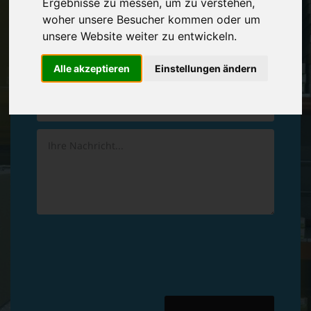
Ergebnisse zu messen, um zu verstehen,
Vereinbaren Sie einen
Rückruf
woher unsere Besucher kommen oder um
unsere Website weiter zu entwickeln.
Hinterlassen Sie uns gern eine persönliche Nachricht.
Alle akzeptieren
Einstellungen ändern