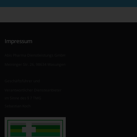
Impressum
Abis Pharma Dienstleistungs GmbH
Meininger Str. 26, 98634 Wasungen
Geschäftsführer und
Verantwortlicher Diensteanbieter
im Sinne des § 7 TMG
Sebastian Koch