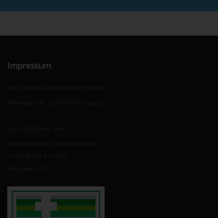
Impressum
Abis Pharma Dienstleistungs GmbH
Meininger Str. 26, 98634 Wasungen
Geschäftsführer und
Verantwortlicher Diensteanbieter
im Sinne des § 7 TMG
Sebastian Koch