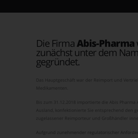
Die Firma
Abis-Pharma
zunächst unter dem Nam
gegründet.
Das Hauptgeschäft war der Reimport und Vertrie
Medikamenten.
Bis zum 31.12.2018 importierte die Abis Pharma
Ausland, konfektionierte Sie entsprechend den ge
zugelassener Reimporteur und Großhändler inne
Aufgrund zunehmender regulatorischer Anforder