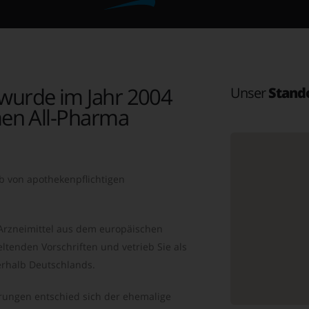
wurde im Jahr 2004
Unser
Stand
en All-Pharma
b von apothekenpflichtigen
 Arzneimittel aus dem europäischen
ltenden Vorschriften und vetrieb Sie als
rhalb Deutschlands.
ungen entschied sich der ehemalige