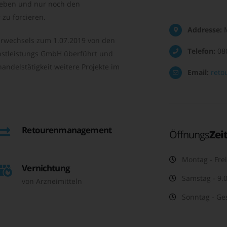
geben und nur noch den
zu forcieren.
Addresse:
M
rwechsels zum 1.07.2019 von den
Telefon:
08
nstleistungs GmbH überführt und
andelstätigkeit weitere Projekte im
Email:
reto
Retourenmanagement
Öffnungs
Zei
Montag - Frei
Vernichtung
Samstag - 9.0
von Arzneimitteln
Sonntag - Ge