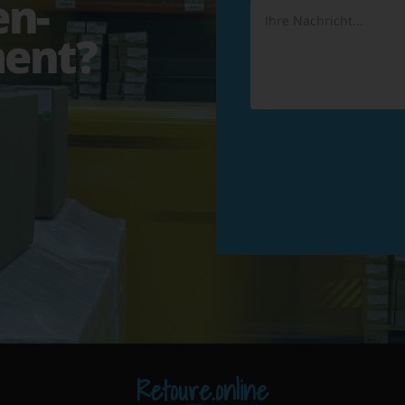
en-
ent?
Retoure.online