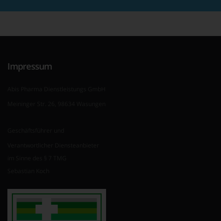
Impressum
Abis Pharma Dienstleistungs GmbH
Meininger Str. 26, 98634 Wasungen
Geschäftsführer und
Verantwortlicher Diensteanbieter
im Sinne des § 7 TMG
Sebastian Koch