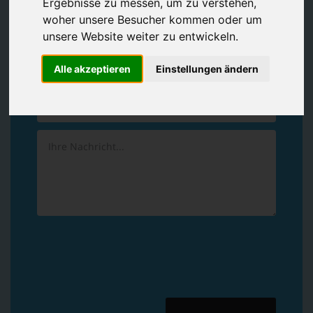
Ergebnisse zu messen, um zu verstehen,
Vereinbaren Sie einen
Rückruf
woher unsere Besucher kommen oder um
unsere Website weiter zu entwickeln.
Hinterlassen Sie uns gern eine persönliche Nachricht.
Alle akzeptieren
Einstellungen ändern