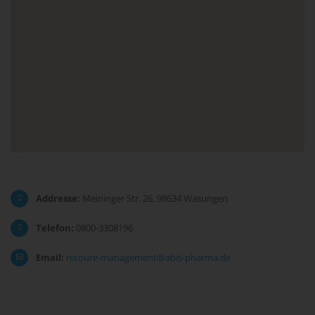
Addresse:
Meininger Str. 26, 98634 Wasungen
Telefon:
0800-3308196
Email:
retoure-management@abis-pharma.de