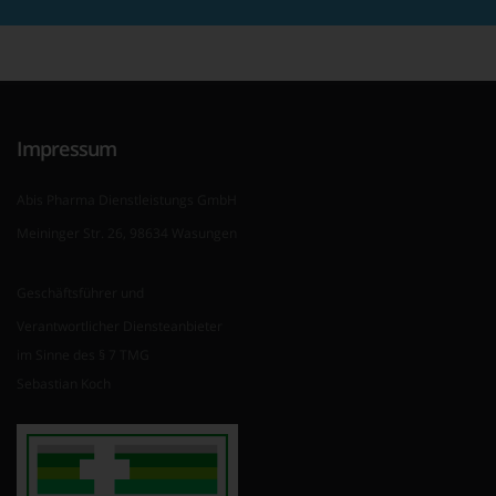
Impressum
Abis Pharma Dienstleistungs GmbH
Meininger Str. 26, 98634 Wasungen
Geschäftsführer und
Verantwortlicher Diensteanbieter
im Sinne des § 7 TMG
Sebastian Koch