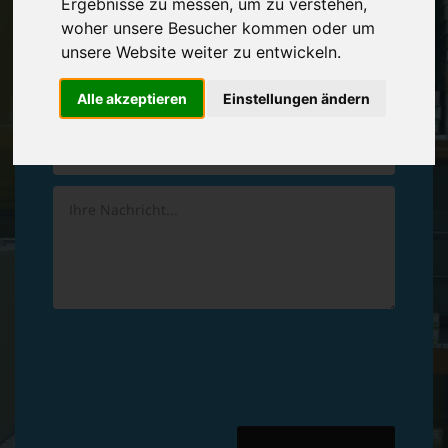
Ergebnisse zu messen, um zu verstehen,
Vereinbaren Sie einen
Rückruf
woher unsere Besucher kommen oder um
unsere Website weiter zu entwickeln.
Hinterlassen Sie uns gern eine persönliche Nachricht.
Alle akzeptieren
Einstellungen ändern