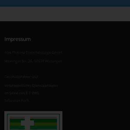
Impressum
Abis Pharma Dienstleistungs GmbH
Meininger Str. 26, 98634 Wasungen
Geschäftsführer und
Verantwortlicher Diensteanbieter
im Sinne des § 7 TMG
Sebastian Koch