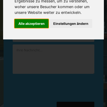
Ergebnisse zu messen, um zu verstehen,
Vereinbaren Sie einen
Rückruf
woher unsere Besucher kommen oder um
unsere Website weiter zu entwickeln.
Hinterlassen Sie uns gern eine persönliche Nachricht.
Alle akzeptieren
Einstellungen ändern