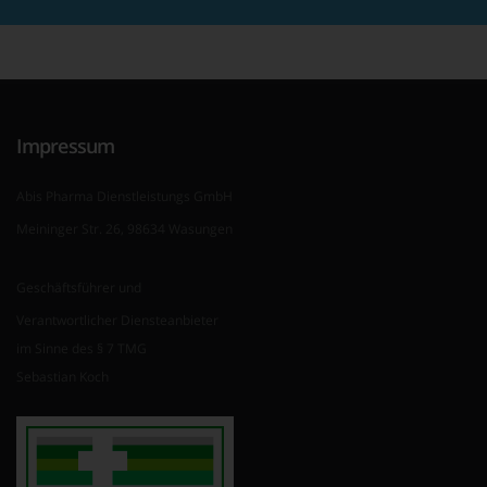
Impressum
Abis Pharma Dienstleistungs GmbH
Meininger Str. 26, 98634 Wasungen
Geschäftsführer und
Verantwortlicher Diensteanbieter
im Sinne des § 7 TMG
Sebastian Koch