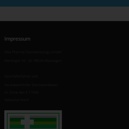
Impressum
Abis Pharma Dienstleistungs GmbH
Meininger Str. 26, 98634 Wasungen
Geschäftsführer und
Verantwortlicher Diensteanbieter
im Sinne des § 7 TMG
Sebastian Koch