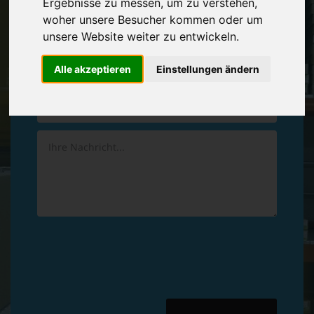
Ergebnisse zu messen, um zu verstehen,
Vereinbaren Sie einen
Rückruf
woher unsere Besucher kommen oder um
unsere Website weiter zu entwickeln.
Hinterlassen Sie uns gern eine persönliche Nachricht.
Alle akzeptieren
Einstellungen ändern