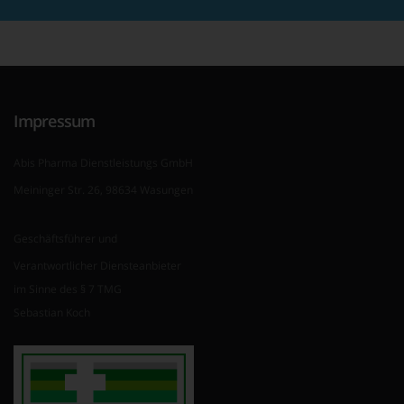
Impressum
Abis Pharma Dienstleistungs GmbH
Meininger Str. 26, 98634 Wasungen
Geschäftsführer und
Verantwortlicher Diensteanbieter
im Sinne des § 7 TMG
Sebastian Koch