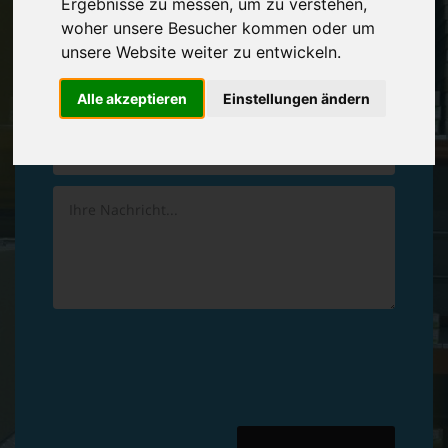
Ergebnisse zu messen, um zu verstehen,
Vereinbaren Sie einen
Rückruf
woher unsere Besucher kommen oder um
unsere Website weiter zu entwickeln.
Hinterlassen Sie uns gern eine persönliche Nachricht.
Alle akzeptieren
Einstellungen ändern