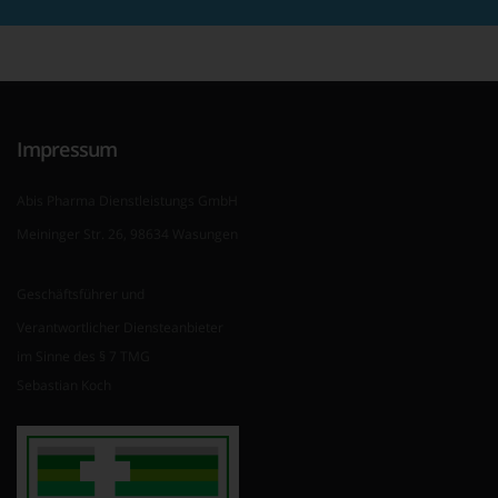
Impressum
Abis Pharma Dienstleistungs GmbH
Meininger Str. 26, 98634 Wasungen
Geschäftsführer und
Verantwortlicher Diensteanbieter
im Sinne des § 7 TMG
Sebastian Koch