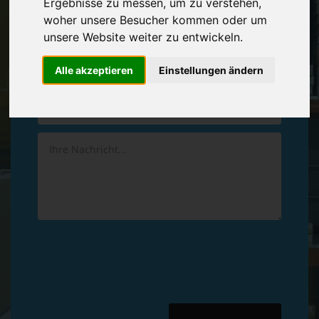
Ergebnisse zu messen, um zu verstehen,
Vereinbaren Sie einen
Rückruf
woher unsere Besucher kommen oder um
unsere Website weiter zu entwickeln.
Hinterlassen Sie uns gern eine persönliche Nachricht.
Alle akzeptieren
Einstellungen ändern