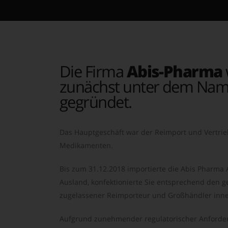
Die Firma
Abis-Pharma
zunächst unter dem Nam
gegründet.
Das Hauptgeschäft war der Reimport und Vertrie
Medikamenten.
Bis zum 31.12.2018 importierte die Abis Pharma
Ausland, konfektionierte Sie entsprechend den ge
zugelassener Reimporteur und Großhändler inne
Aufgrund zunehmender regulatorischer Anforder