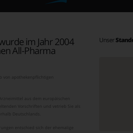
wurde im Jahr 2004
Unser
Stand
en All-Pharma
b von apothekenpflichtigen
 Arzneimittel aus dem europäischen
ltenden Vorschriften und vetrieb Sie als
rhalb Deutschlands.
ungen entschied sich der ehemalige