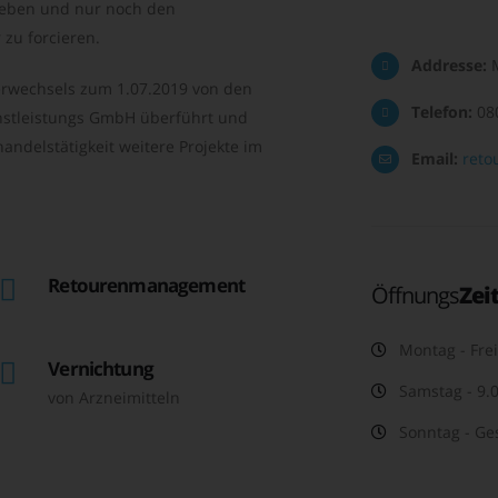
geben und nur noch den
zu forcieren.
Addresse:
M
rwechsels zum 1.07.2019 von den
Telefon:
08
nstleistungs GmbH überführt und
andelstätigkeit weitere Projekte im
Email:
reto
Retourenmanagement
Öffnungs
Zei
Montag - Frei
Vernichtung
Samstag - 9.0
von Arzneimitteln
Sonntag - Ge