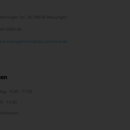
eininger Str. 26, 98634 Wasungen
00-3308196
ure-management@abis-pharma.de
ten
tag - 9.00 - 17.00
0 - 14.00
schlossen