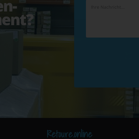
en-
ent?
Retoure.online