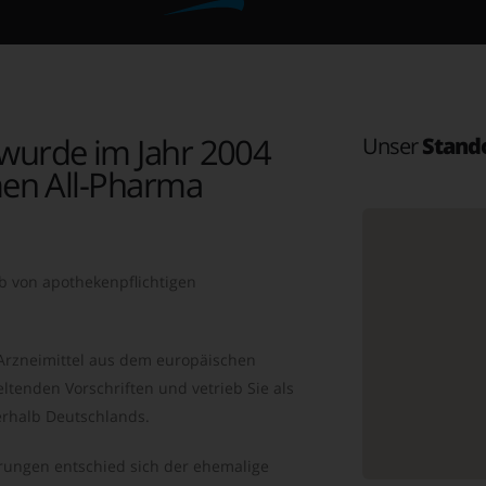
wurde im Jahr 2004
Unser
Stand
en All-Pharma
b von apothekenpflichtigen
 Arzneimittel aus dem europäischen
ltenden Vorschriften und vetrieb Sie als
rhalb Deutschlands.
ungen entschied sich der ehemalige