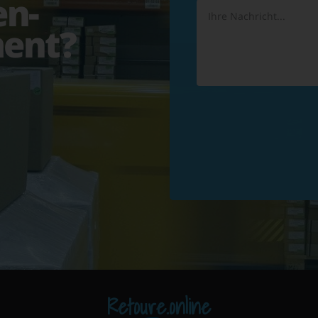
en-
ent?
Retoure.online