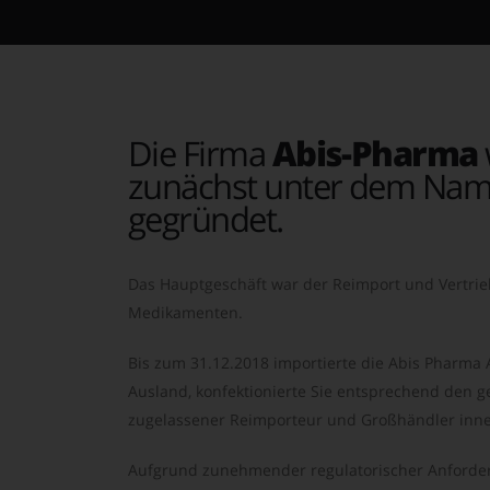
Die Firma
Abis-Pharma
zunächst unter dem Nam
gegründet.
Das Hauptgeschäft war der Reimport und Vertrie
Medikamenten.
Bis zum 31.12.2018 importierte die Abis Pharma
Ausland, konfektionierte Sie entsprechend den ge
zugelassener Reimporteur und Großhändler inne
Aufgrund zunehmender regulatorischer Anforder