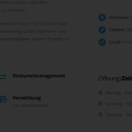
geben und nur noch den
zu forcieren.
Addresse:
M
rwechsels zum 1.07.2019 von den
Telefon:
08
nstleistungs GmbH überführt und
andelstätigkeit weitere Projekte im
Email:
reto
Retourenmanagement
Öffnungs
Zei
Montag - Frei
Vernichtung
Samstag - 9.0
von Arzneimitteln
Sonntag - Ge