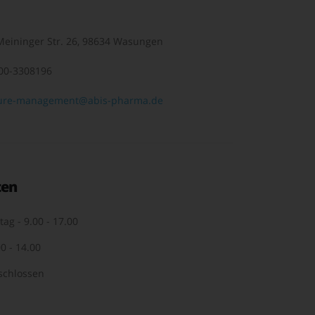
eininger Str. 26, 98634 Wasungen
00-3308196
ure-management@abis-pharma.de
ten
tag - 9.00 - 17.00
0 - 14.00
schlossen