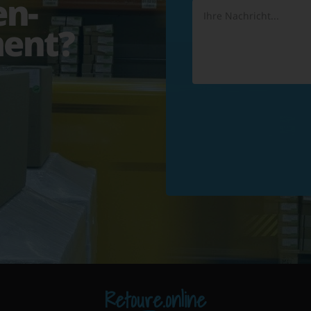
en-
ent?
Retoure.online