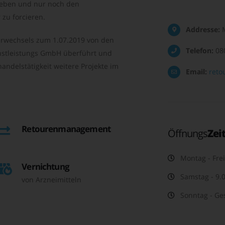
geben und nur noch den
zu forcieren.
Addresse:
M
rwechsels zum 1.07.2019 von den
Telefon:
08
nstleistungs GmbH überführt und
andelstätigkeit weitere Projekte im
Email:
reto
Retourenmanagement
Öffnungs
Zei
Montag - Frei
Vernichtung
Samstag - 9.0
von Arzneimitteln
Sonntag - Ge