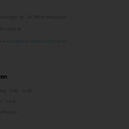
eininger Str. 26, 98634 Wasungen
00-3308196
ure-management@abis-pharma.de
ten
tag - 9.00 - 17.00
0 - 14.00
schlossen