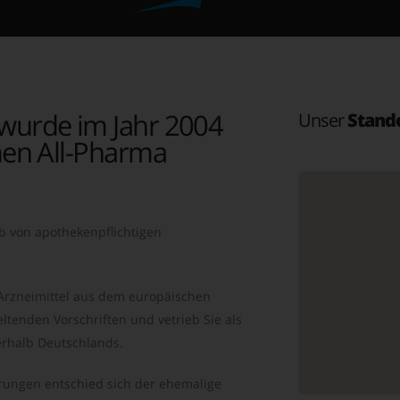
wurde im Jahr 2004
Unser
Stand
en All-Pharma
b von apothekenpflichtigen
 Arzneimittel aus dem europäischen
ltenden Vorschriften und vetrieb Sie als
rhalb Deutschlands.
ungen entschied sich der ehemalige