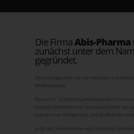
Die Firma
Abis-Pharma
zunächst unter dem Nam
gegründet.
Das Hauptgeschäft war der Reimport und Vertrie
Medikamenten.
Bis zum 31.12.2018 importierte die Abis Pharma
Ausland, konfektionierte Sie entsprechend den ge
zugelassener Reimporteur und Großhändler inne
Aufgrund zunehmender regulatorischer Anforder