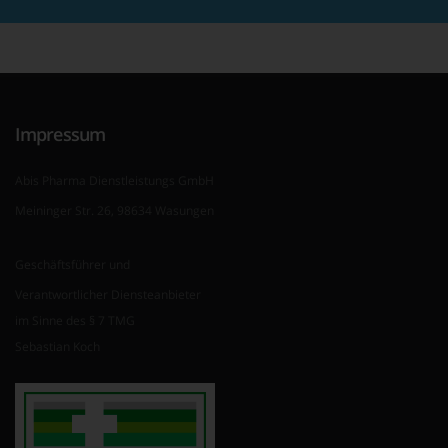
Impressum
Abis Pharma Dienstleistungs GmbH
Meininger Str. 26, 98634 Wasungen
Geschäftsführer und
Verantwortlicher Diensteanbieter
im Sinne des § 7 TMG
Sebastian Koch