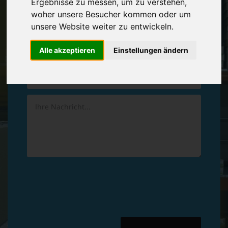
Ergebnisse zu messen, um zu verstehen,
Vereinbaren Sie einen
Rückruf
woher unsere Besucher kommen oder um
unsere Website weiter zu entwickeln.
Hinterlassen Sie uns gern eine persönliche Nachricht.
Alle akzeptieren
Einstellungen ändern