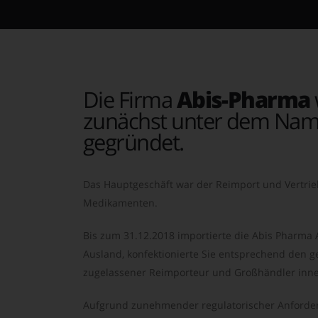
Die Firma
Abis-Pharma
zunächst unter dem Nam
gegründet.
Das Hauptgeschäft war der Reimport und Vertrie
Medikamenten.
Bis zum 31.12.2018 importierte die Abis Pharma
Ausland, konfektionierte Sie entsprechend den ge
zugelassener Reimporteur und Großhändler inne
Aufgrund zunehmender regulatorischer Anforder