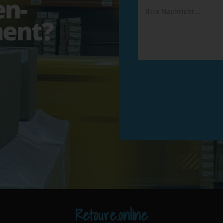
en-
ent?
Retoure.online