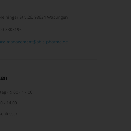
eininger Str. 26, 98634 Wasungen
00-3308196
ure-management@abis-pharma.de
ten
tag - 9.00 - 17.00
0 - 14.00
schlossen