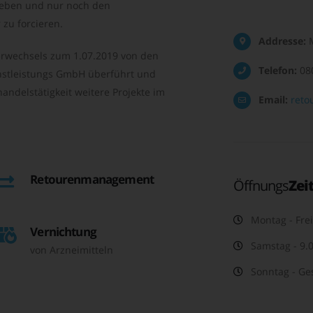
geben und nur noch den
zu forcieren.
Addresse:
M
rwechsels zum 1.07.2019 von den
Telefon:
08
nstleistungs GmbH überführt und
andelstätigkeit weitere Projekte im
Email:
reto
Retourenmanagement
Öffnungs
Zei
Montag - Frei
Vernichtung
Samstag - 9.0
von Arzneimitteln
Sonntag - Ge