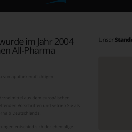
wurde im Jahr 2004
Unser
Stand
en All-Pharma
b von apothekenpflichtigen
 Arzneimittel aus dem europäischen
ltenden Vorschriften und vetrieb Sie als
rhalb Deutschlands.
ungen entschied sich der ehemalige