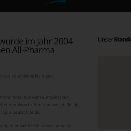
wurde im Jahr 2004
Unser
Stand
en All-Pharma
b von apothekenpflichtigen
 Arzneimittel aus dem europäischen
ltenden Vorschriften und vetrieb Sie als
rhalb Deutschlands.
ungen entschied sich der ehemalige