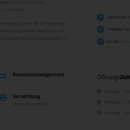
geben und nur noch den
zu forcieren.
Addresse:
M
rwechsels zum 1.07.2019 von den
Telefon:
08
nstleistungs GmbH überführt und
andelstätigkeit weitere Projekte im
Email:
reto
Retourenmanagement
Öffnungs
Zei
Montag - Frei
Vernichtung
Samstag - 9.0
von Arzneimitteln
Sonntag - Ge