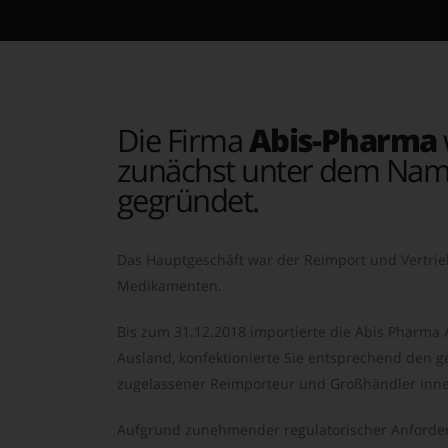
Die Firma
Abis-Pharma
zunächst unter dem Nam
gegründet.
Das Hauptgeschäft war der Reimport und Vertrie
Medikamenten.
Bis zum 31.12.2018 importierte die Abis Pharma
Ausland, konfektionierte Sie entsprechend den ge
zugelassener Reimporteur und Großhändler inne
Aufgrund zunehmender regulatorischer Anforder