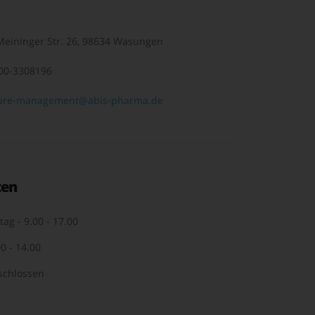
eininger Str. 26, 98634 Wasungen
00-3308196
ure-management@abis-pharma.de
ten
tag - 9.00 - 17.00
0 - 14.00
schlossen