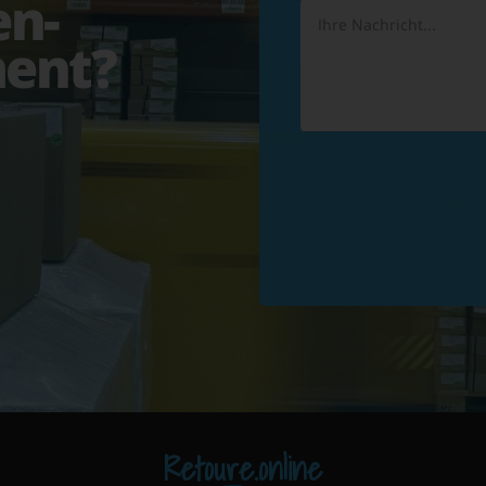
en-
ent?
Retoure.online