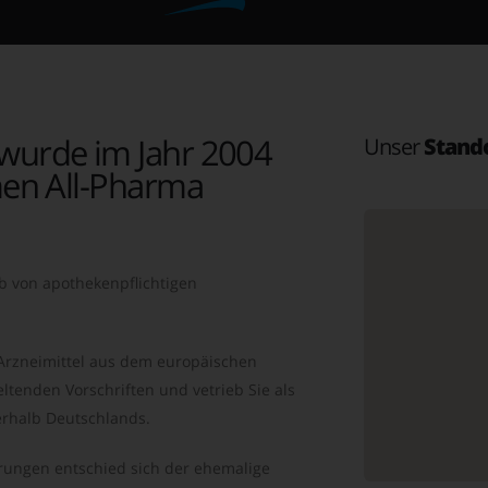
wurde im Jahr 2004
Unser
Stand
en All-Pharma
b von apothekenpflichtigen
 Arzneimittel aus dem europäischen
ltenden Vorschriften und vetrieb Sie als
rhalb Deutschlands.
ungen entschied sich der ehemalige