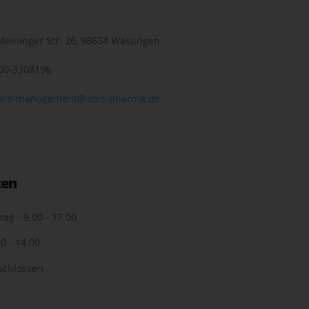
eininger Str. 26, 98634 Wasungen
00-3308196
ure-management@abis-pharma.de
ten
tag - 9.00 - 17.00
0 - 14.00
schlossen