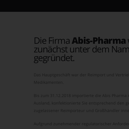
Die Firma
Abis-Pharma
zunächst unter dem Nam
gegründet.
Das Hauptgeschäft war der Reimport und Vertrie
Medikamenten.
Bis zum 31.12.2018 importierte die Abis Pharma
Ausland, konfektionierte Sie entsprechend den ge
zugelassener Reimporteur und Großhändler inne
Aufgrund zunehmender regulatorischer Anforder