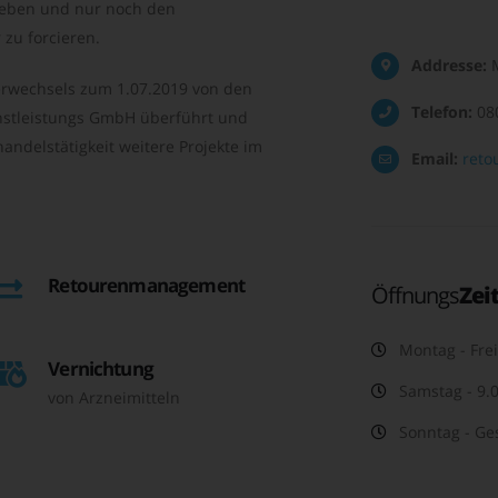
geben und nur noch den
zu forcieren.
Addresse:
M
rwechsels zum 1.07.2019 von den
Telefon:
08
nstleistungs GmbH überführt und
andelstätigkeit weitere Projekte im
Email:
reto
Retourenmanagement
Öffnungs
Zei
Montag - Frei
Vernichtung
Samstag - 9.0
von Arzneimitteln
Sonntag - Ge