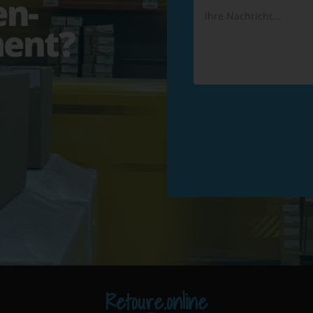
en-
ent?
Retoure.online